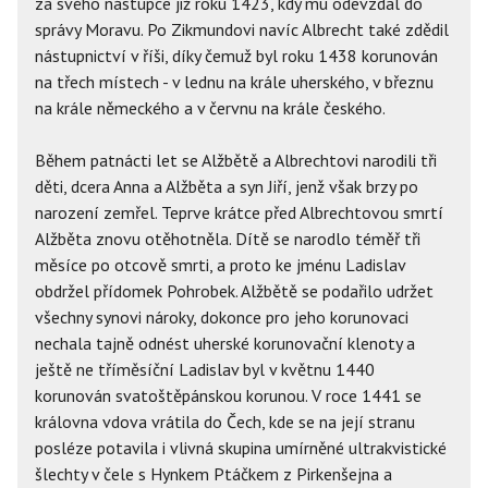
za svého nástupce již roku 1423, kdy mu odevzdal do
správy Moravu. Po Zikmundovi navíc Albrecht také zdědil
nástupnictví v říši, díky čemuž byl roku 1438 korunován
na třech místech - v lednu na krále uherského, v březnu
na krále německého a v červnu na krále českého.
Během patnácti let se Alžbětě a Albrechtovi narodili tři
děti, dcera Anna a Alžběta a syn Jiří, jenž však brzy po
narození zemřel. Teprve krátce před Albrechtovou smrtí
Alžběta znovu otěhotněla. Dítě se narodlo téměř tři
měsíce po otcově smrti, a proto ke jménu Ladislav
obdržel přídomek Pohrobek. Alžbětě se podařilo udržet
všechny synovi nároky, dokonce pro jeho korunovaci
nechala tajně odnést uherské korunovační klenoty a
ještě ne tříměsíční Ladislav byl v květnu 1440
korunován svatoštěpánskou korunou. V roce 1441 se
královna vdova vrátila do Čech, kde se na její stranu
posléze potavila i vlivná skupina umírněné ultrakvistické
šlechty v čele s Hynkem Ptáčkem z Pirkenšejna a