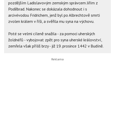
pozdějším Ladislavovým zemským správcem Jiřím z
Poděbrad. Nakonec se dokázala dohodnout i s
arcivévodou Fridrichem, jenž byl po Albrechtově smrti
zvolen králem v říši, a svěřila mu syna na výchovu.
Poté se velmi cíleně snažila - za pomoci uherských
žoldnéřů - vybojovat zpět pro syna uherské království,
zemřela však příliš brzy - již 19. prosince 1442 v Budíně.