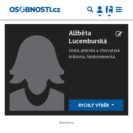
Alžběta
Lucemburská
česká, uherská a chorvatská
královna, římskoněmecká
RYCHLÝ VÝBĚR