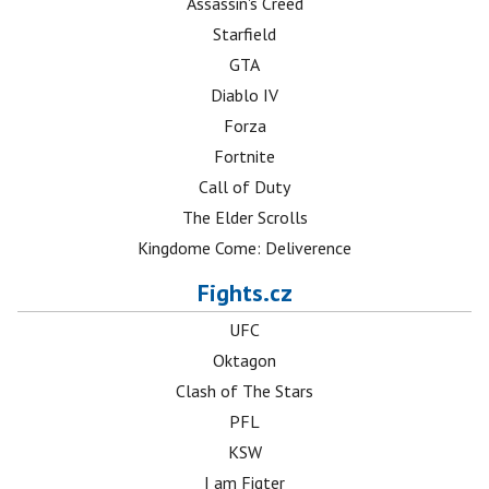
Assassin's Creed
Starfield
GTA
Diablo IV
Forza
Fortnite
Call of Duty
The Elder Scrolls
Kingdome Come: Deliverence
Fights.cz
UFC
Oktagon
Clash of The Stars
PFL
KSW
I am Figter