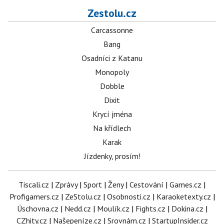
Zestolu.cz
Carcassonne
Bang
Osadníci z Katanu
Monopoly
Dobble
Dixit
Krycí jména
Na křídlech
Karak
Jízdenky, prosím!
Tiscali.cz
|
Zprávy
|
Sport
|
Ženy
|
Cestování
|
Games.cz
|
Profigamers.cz
|
ZeStolu.cz
|
Osobnosti.cz
|
Karaoketexty.cz
|
Úschovna.cz
|
Nedd.cz
|
Moulík.cz
|
Fights.cz
|
Dokina.cz
|
CZhity.cz
|
Našepeníze.cz
|
Srovnám.cz
|
StartupInsider.cz