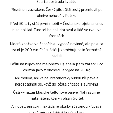
Sparta postrádá kvalitu
Přežili jen zázrakem. Český pilot Stříteský promluvil po
ohnivé nehodě v Polsku
Před 30 lety stál první mobil v Česku jako ojetina, dnes
je to poklad. Eurotel ho pak dotoval a lidé se rvali ve
frontách
Modrá značka ve Španělsku vypadá nevinně, ale pokuta
za ni je 200 eur. Čeští řidiči ji zaměňují za informační
ceduli
Kašlu na kupované majonézy. Ušlehala jsem tatarku, co
chutná jako z obchodu a vyjde na 30 Kč
Ani mouka, ani vejce: bramboráky budou křupavé a
nerozpadnou se, když do těsta přidáte 1 surovinu
Češi vyhazují klasické teflonové pánve. Nahrazují je
materiálem, který vydrží i 50 let
Ani ocet, ani cukr: nakládané okurky zůstanou křupavé
díky 1 věci, co běžně končí v koši