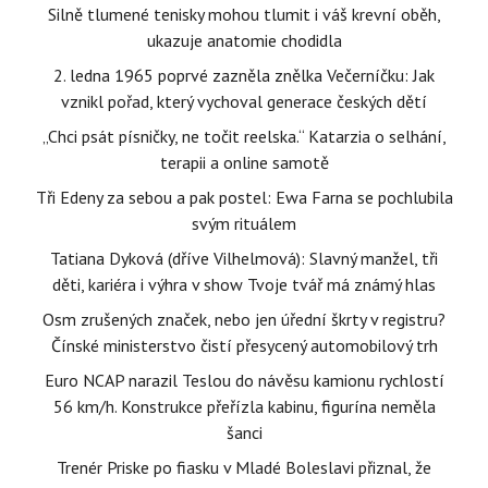
Silně tlumené tenisky mohou tlumit i váš krevní oběh,
ukazuje anatomie chodidla
2. ledna 1965 poprvé zazněla znělka Večerníčku: Jak
vznikl pořad, který vychoval generace českých dětí
„Chci psát písničky, ne točit reelska.“ Katarzia o selhání,
terapii a online samotě
Tři Edeny za sebou a pak postel: Ewa Farna se pochlubila
svým rituálem
Tatiana Dyková (dříve Vilhelmová): Slavný manžel, tři
děti, kariéra i výhra v show Tvoje tvář má známý hlas
Osm zrušených značek, nebo jen úřední škrty v registru?
Čínské ministerstvo čistí přesycený automobilový trh
Euro NCAP narazil Teslou do návěsu kamionu rychlostí
56 km/h. Konstrukce přeřízla kabinu, figurína neměla
šanci
Trenér Priske po fiasku v Mladé Boleslavi přiznal, že