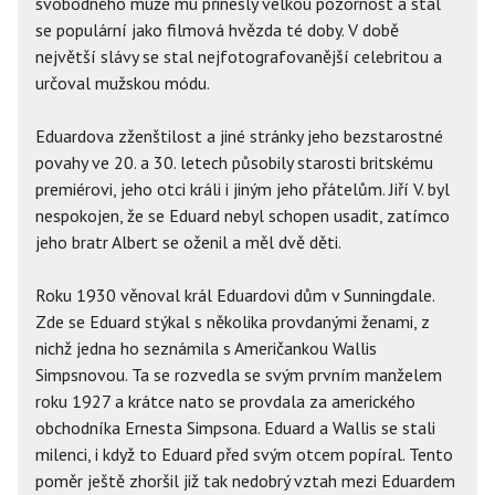
svobodného muže mu přinesly velkou pozornost a stal
se populární jako filmová hvězda té doby. V době
největší slávy se stal nejfotografovanější celebritou a
určoval mužskou módu.
Eduardova zženštilost a jiné stránky jeho bezstarostné
povahy ve 20. a 30. letech působily starosti britskému
premiérovi, jeho otci králi i jiným jeho přátelům. Jiří V. byl
nespokojen, že se Eduard nebyl schopen usadit, zatímco
jeho bratr Albert se oženil a měl dvě děti.
Roku 1930 věnoval král Eduardovi dům v Sunningdale.
Zde se Eduard stýkal s několika provdanými ženami, z
nichž jedna ho seznámila s Američankou Wallis
Simpsnovou. Ta se rozvedla se svým prvním manželem
roku 1927 a krátce nato se provdala za amerického
obchodníka Ernesta Simpsona. Eduard a Wallis se stali
milenci, i když to Eduard před svým otcem popíral. Tento
poměr ještě zhoršil již tak nedobrý vztah mezi Eduardem