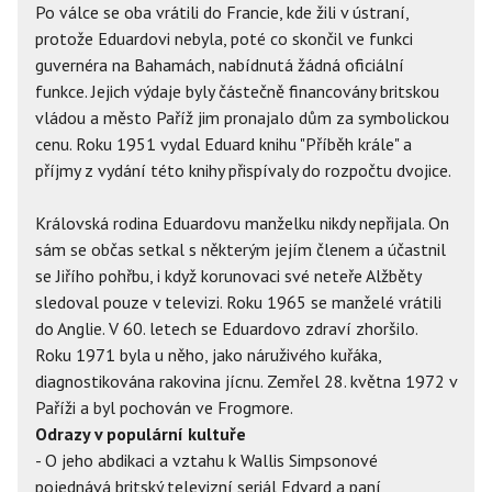
Po válce se oba vrátili do Francie, kde žili v ústraní,
protože Eduardovi nebyla, poté co skončil ve funkci
guvernéra na Bahamách, nabídnutá žádná oficiální
funkce. Jejich výdaje byly částečně financovány britskou
vládou a město Paříž jim pronajalo dům za symbolickou
cenu. Roku 1951 vydal Eduard knihu "Příběh krále" a
příjmy z vydání této knihy přispívaly do rozpočtu dvojice.
Královská rodina Eduardovu manželku nikdy nepřijala. On
sám se občas setkal s některým jejím členem a účastnil
se Jiřího pohřbu, i když korunovaci své neteře Alžběty
sledoval pouze v televizi. Roku 1965 se manželé vrátili
do Anglie. V 60. letech se Eduardovo zdraví zhoršilo.
Roku 1971 byla u něho, jako náruživého kuřáka,
diagnostikována rakovina jícnu. Zemřel 28. května 1972 v
Paříži a byl pochován ve Frogmore.
Odrazy v populární kultuře
- O jeho abdikaci a vztahu k Wallis Simpsonové
pojednává britský televizní seriál Edvard a paní