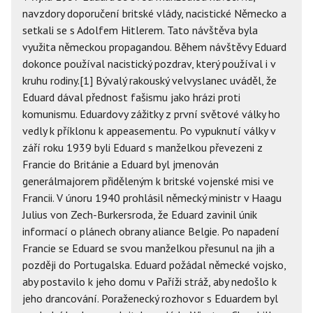
navzdory doporučení britské vlády, nacistické Německo a
setkali se s Adolfem Hitlerem. Tato návštěva byla
využita německou propagandou. Během návštěvy Eduard
dokonce používal nacistický pozdrav, který používal i v
kruhu rodiny.[1] Bývalý rakouský velvyslanec uváděl, že
Eduard dával přednost fašismu jako hrázi proti
komunismu. Eduardovy zážitky z první světové války ho
vedly k příklonu k appeasementu. Po vypuknutí války v
září roku 1939 byli Eduard s manželkou převezeni z
Francie do Británie a Eduard byl jmenován
generálmajorem přiděleným k britské vojenské misi ve
Francii. V únoru 1940 prohlásil německý ministr v Haagu
Julius von Zech-Burkersroda, že Eduard zavinil únik
informací o plánech obrany aliance Belgie. Po napadení
Francie se Eduard se svou manželkou přesunul na jih a
později do Portugalska. Eduard požádal německé vojsko,
aby postavilo k jeho domu v Paříži stráž, aby nedošlo k
jeho drancování. Poraženecký rozhovor s Eduardem byl