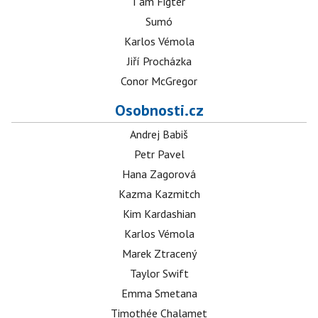
I am Figter
Sumó
Karlos Vémola
Jiří Procházka
Conor McGregor
Osobnosti.cz
Andrej Babiš
Petr Pavel
Hana Zagorová
Kazma Kazmitch
Kim Kardashian
Karlos Vémola
Marek Ztracený
Taylor Swift
Emma Smetana
Timothée Chalamet