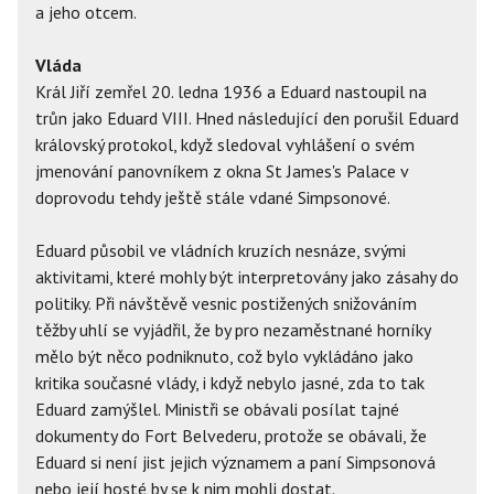
a jeho otcem.
Vláda
Král Jiří zemřel 20. ledna 1936 a Eduard nastoupil na
trůn jako Eduard VIII. Hned následující den porušil Eduard
královský protokol, když sledoval vyhlášení o svém
jmenování panovníkem z okna St James's Palace v
doprovodu tehdy ještě stále vdané Simpsonové.
Eduard působil ve vládních kruzích nesnáze, svými
aktivitami, které mohly být interpretovány jako zásahy do
politiky. Při návštěvě vesnic postižených snižováním
těžby uhlí se vyjádřil, že by pro nezaměstnané horníky
mělo být něco podniknuto, což bylo vykládáno jako
kritika současné vlády, i když nebylo jasné, zda to tak
Eduard zamýšlel. Ministři se obávali posílat tajné
dokumenty do Fort Belvederu, protože se obávali, že
Eduard si není jist jejich významem a paní Simpsonová
nebo její hosté by se k nim mohli dostat.