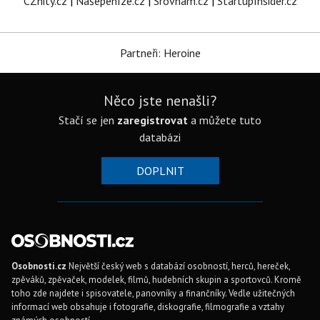
CZhity.cz
|
Našepeníze.cz
|
Srovnám.cz
|
StartupInsider.cz
Partneři: Heroine
Něco jste nenašli?
Stačí se jen
zaregistrovat
a můžete tuto
databázi
DOPLNIT
Osobnosti.cz
Největší český web s databází osobností, herců, hereček,
zpěváků, zpěvaček, modelek, filmů, hudebních skupin a sportovců. Kromě
toho zde najdete i spisovatele, panovníky a finančníky. Vedle užitečných
informací web obsahuje i fotografie, diskografie, filmografie a vztahy