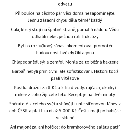
odvetu
Při bouřce na těchto pár věcí doma nezapomínejte.
Jednu zásadní chybu dělá téměř každý
Cukr, který stojí na špatné straně, pomáhá nádoru. Vědci
odhalili nebezpečnou roli fruktózy
Byl to rozlučkový zápas, okomentoval promotér
budoucnost hvězdy Oktagonu
Chlapec snědl sýr a zemřel. Mohla za to běžná bakterie
Barbaři nebyli primitivní, ale sofistikovaní. Historii totiž
psali vítězové
Kostka droždí za 8 Kč a 5 litrů vody: rajčata, okurky i
mrkev z toho žijí celé léto. Recept je na dvě minuty
Sběratelé z celého světa shánějí tuhle sifonovou láhev z
dob ČSSR a platí za ni až 5 000 Kč. Češi ji mají po babičce
ve sklepě
Ani majonéza, ani hořčice: do bramborového salátu patří