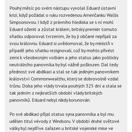
Pouhý měsíc po svém nástupu vyvolal Eduard ústavní
krizi, když požádal o ruku rozvedenou Američanku Wallis
Simpsonovou. I když z právního hlediska se s ní mohl
Eduard oženit a zůstat králem, britský premiér tomuto
sňatku odporoval tvrzením, že by ji občané nepřijali za
svou královnu. Eduard si uvědomoval, že by ministři v
případě jeho sňatku rezignovali, což by mohlo přivést
zemi k všeobecným volbám a jeho status jako politicky
neutrálního panovníka by byl vážně poškozen. Dal tedy
přednost své abdikaci a stal se tak jediným panovníkem
království Commonwealthu, který se dobrovolně vzdal
trůnu. Doba jeho vlády trvala pouhých 325 dní a stala se
tak jedním z nejkratších období vlády britských
panovníků. Eduard nebyl nikdy korunován.
Po své abdikaci přijal status syna panovníka a byl mu
udělen titul vévody z Windsoru. V období druhé světové
války byl nejdříve zařazen u britské vojenské mise ve