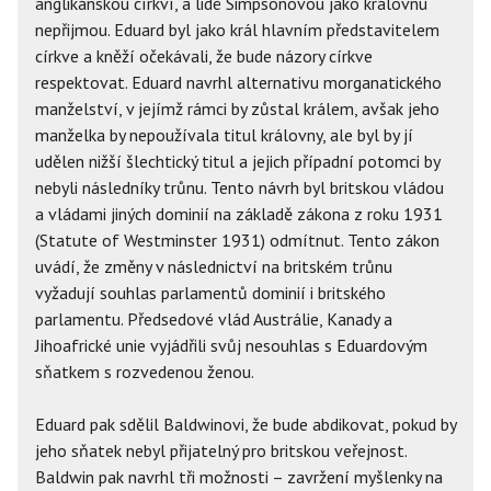
anglikánskou církví, a lidé Simpsonovou jako královnu
nepřijmou. Eduard byl jako král hlavním představitelem
církve a kněží očekávali, že bude názory církve
respektovat. Eduard navrhl alternativu morganatického
manželství, v jejímž rámci by zůstal králem, avšak jeho
manželka by nepoužívala titul královny, ale byl by jí
udělen nižší šlechtický titul a jejich případní potomci by
nebyli následníky trůnu. Tento návrh byl britskou vládou
a vládami jiných dominií na základě zákona z roku 1931
(Statute of Westminster 1931) odmítnut. Tento zákon
uvádí, že změny v následnictví na britském trůnu
vyžadují souhlas parlamentů dominií i britského
parlamentu. Předsedové vlád Austrálie, Kanady a
Jihoafrické unie vyjádřili svůj nesouhlas s Eduardovým
sňatkem s rozvedenou ženou.
Eduard pak sdělil Baldwinovi, že bude abdikovat, pokud by
jeho sňatek nebyl přijatelný pro britskou veřejnost.
Baldwin pak navrhl tři možnosti – zavržení myšlenky na