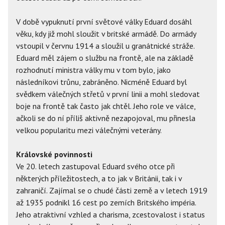
V době vypuknutí první světové války Eduard dosáhl
věku, kdy již mohl sloužit v britské armádě. Do armády
vstoupil v červnu 1914 a sloužil u granátnické stráže.
Eduard měl zájem o službu na frontě, ale na základě
rozhodnutí ministra války mu v tom bylo, jako
následníkovi trůnu, zabráněno. Nicméně Eduard byl
svědkem válečných střetů v první linii a mohl sledovat
boje na frontě tak často jak chtěl. Jeho role ve válce,
ačkoli se do ní příliš aktivně nezapojoval, mu přinesla
velkou popularitu mezi válečnými veterány.
Královské povinnosti
Ve 20. letech zastupoval Eduard svého otce při
některých příležitostech, a to jak v Británii, tak i v
zahraničí. Zajímal se o chudé části země a v letech 1919
až 1935 podnikl 16 cest po zemích Britského impéria.
Jeho atraktivní vzhled a charisma, zcestovalost i status