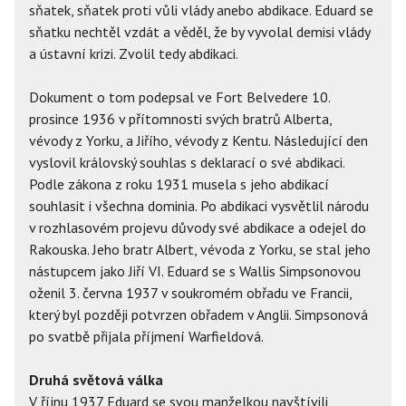
sňatek, sňatek proti vůli vlády anebo abdikace. Eduard se
sňatku nechtěl vzdát a věděl, že by vyvolal demisi vlády
a ústavní krizi. Zvolil tedy abdikaci.
Dokument o tom podepsal ve Fort Belvedere 10.
prosince 1936 v přítomnosti svých bratrů Alberta,
vévody z Yorku, a Jiřího, vévody z Kentu. Následující den
vyslovil královský souhlas s deklarací o své abdikaci.
Podle zákona z roku 1931 musela s jeho abdikací
souhlasit i všechna dominia. Po abdikaci vysvětlil národu
v rozhlasovém projevu důvody své abdikace a odejel do
Rakouska. Jeho bratr Albert, vévoda z Yorku, se stal jeho
nástupcem jako Jiří VI. Eduard se s Wallis Simpsonovou
oženil 3. června 1937 v soukromém obřadu ve Francii,
který byl později potvrzen obřadem v Anglii. Simpsonová
po svatbě přijala příjmení Warfieldová.
Druhá světová válka
V říjnu 1937 Eduard se svou manželkou navštívili,