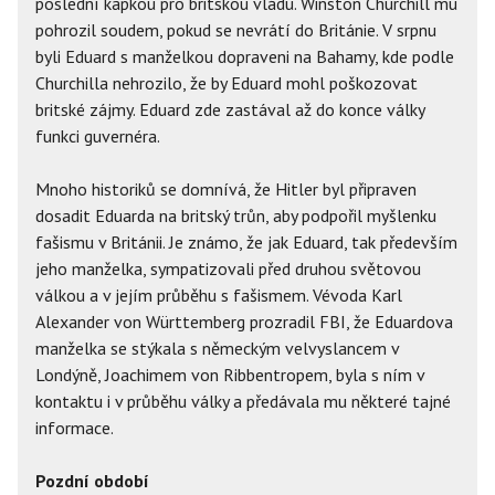
poslední kapkou pro britskou vládu. Winston Churchill mu
pohrozil soudem, pokud se nevrátí do Británie. V srpnu
byli Eduard s manželkou dopraveni na Bahamy, kde podle
Churchilla nehrozilo, že by Eduard mohl poškozovat
britské zájmy. Eduard zde zastával až do konce války
funkci guvernéra.
Mnoho historiků se domnívá, že Hitler byl připraven
dosadit Eduarda na britský trůn, aby podpořil myšlenku
fašismu v Británii. Je známo, že jak Eduard, tak především
jeho manželka, sympatizovali před druhou světovou
válkou a v jejím průběhu s fašismem. Vévoda Karl
Alexander von Württemberg prozradil FBI, že Eduardova
manželka se stýkala s německým velvyslancem v
Londýně, Joachimem von Ribbentropem, byla s ním v
kontaktu i v průběhu války a předávala mu některé tajné
informace.
Pozdní období