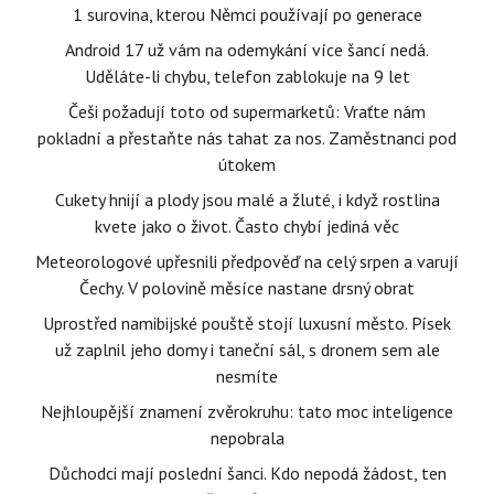
1 surovina, kterou Němci používají po generace
Android 17 už vám na odemykání více šancí nedá.
Uděláte-li chybu, telefon zablokuje na 9 let
Češi požadují toto od supermarketů: Vraťte nám
pokladní a přestaňte nás tahat za nos. Zaměstnanci pod
útokem
Cukety hnijí a plody jsou malé a žluté, i když rostlina
kvete jako o život. Často chybí jediná věc
Meteorologové upřesnili předpověď na celý srpen a varují
Čechy. V polovině měsíce nastane drsný obrat
Uprostřed namibijské pouště stojí luxusní město. Písek
už zaplnil jeho domy i taneční sál, s dronem sem ale
nesmíte
Nejhloupější znamení zvěrokruhu: tato moc inteligence
nepobrala
Důchodci mají poslední šanci. Kdo nepodá žádost, ten