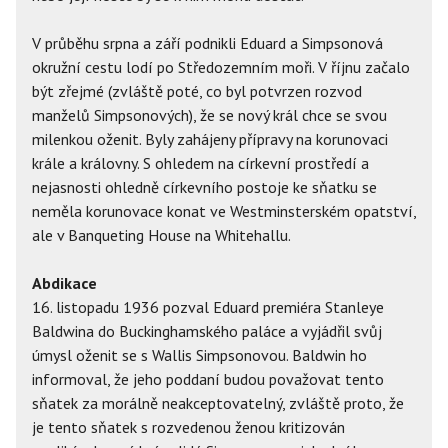
V průběhu srpna a září podnikli Eduard a Simpsonová
okružní cestu lodí po Středozemním moři. V říjnu začalo
být zřejmé (zvláště poté, co byl potvrzen rozvod
manželů Simpsonových), že se nový král chce se svou
milenkou oženit. Byly zahájeny přípravy na korunovaci
krále a královny. S ohledem na církevní prostředí a
nejasnosti ohledně církevního postoje ke sňatku se
neměla korunovace konat ve Westminsterském opatství,
ale v Banqueting House na Whitehallu.
Abdikace
16. listopadu 1936 pozval Eduard premiéra Stanleye
Baldwina do Buckinghamského paláce a vyjádřil svůj
úmysl oženit se s Wallis Simpsonovou. Baldwin ho
informoval, že jeho poddaní budou považovat tento
sňatek za morálně neakceptovatelný, zvláště proto, že
je tento sňatek s rozvedenou ženou kritizován