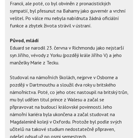
Francii, ale poté, co byl obviněn z pronacistických
sympatií, byl přesunut na Bahamy jako guvernér a vrchní
velitel. Po válce mu nebyla nabídnuta žádná oficiální
funkce a zbytek života strávil v ústraní.
Původ, mládí
Eduard se narodil 23. června v Richmondu jako nejstarší
syn Jiřího, vévody z Yorku (později krále Jiřího V.) a jeho
manželky Marie z Tecku.
Studoval na námořních školách, nejprve v Osborne a
později v Dartmouthu a sloužil dva roky u britského
námořnictva. Poté, co jeho otec nastoupil na britský trůn,
mu byl udělen titul prince z Walesu a začal se
připravovat na budoucí královské povinnosti. Jeho
námořní kariéra byla ukončena a začal studovat na
Magdalenině koleji v Oxfordu. Protože byl podle svých
učitelů na takové studium nedostatečně připraven,
odešel odsud už po osmi semestrech.