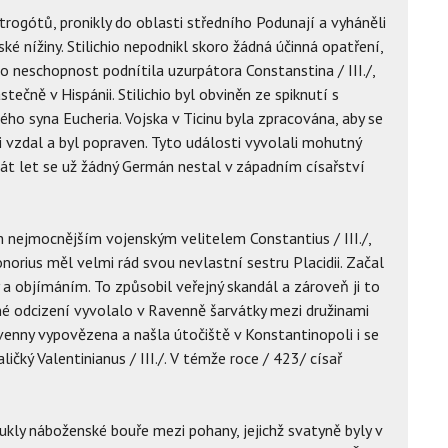
rogótů, pronikly do oblasti středního Podunají a vyháněli
 nížiny. Stilichio nepodnikl skoro žádná účinná opatření,
ho neschopnost podnítila uzurpátora Constanstina / III./,
ástečně v Hispánii. Stilichio byl obviněn ze spiknutí s
ého syna Eucheria. Vojska v Ticinu byla zpracována, aby se
 vzdal a byl popraven. Tyto události vyvolali mohutný
t let se už žádný Germán nestal v západním císařství
m nejmocnějším vojenským velitelem Constantius / III./,
Honorius měl velmi rád svou nevlastní sestru Placidii. Začal
ky a objímáním. To způsobil veřejný skandál a zároveň ji to
né odcizení vyvolalo v Ravenně šarvátky mezi družinami
venny vypovězena a našla útočiště v Konstantinopoli i se
ičký Valentinianus / III./. V témže roce / 423/ císař
pukly náboženské bouře mezi pohany, jejichž svatyně byly v