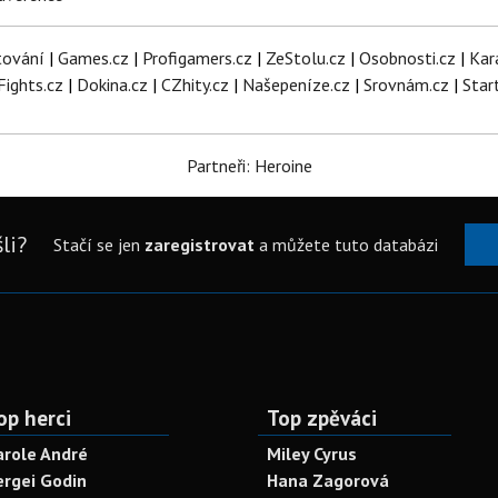
tování
|
Games.cz
|
Profigamers.cz
|
ZeStolu.cz
|
Osobnosti.cz
|
Kar
Fights.cz
|
Dokina.cz
|
CZhity.cz
|
Našepeníze.cz
|
Srovnám.cz
|
Star
Partneři: Heroine
li?
Stačí se jen
zaregistrovat
a můžete tuto databázi
op herci
Top zpěváci
arole André
Miley Cyrus
ergei Godin
Hana Zagorová