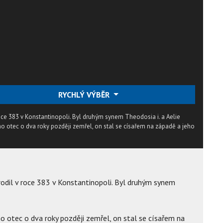
RYCHLÝ VÝBĚR
 roce 383 v Konstantinopoli. Byl druhým synem Theodosia i. a Aelie
eho otec o dva roky později zemřel, on stal se císařem na západě a jeho
arodil v roce 383 v Konstantinopoli. Byl druhým synem
o otec o dva roky později zemřel, on stal se císařem na