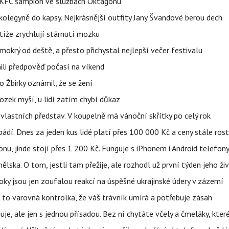
 BKFC šampion ve službách Oktagonu
olegyně do kapsy. Nejkrásnější outfity Jany Švandové berou dech
íže zrychlují stárnutí mozku
mokrý od deště, a přesto přichystal nejlepší večer festivalu
ili předpověď počasí na víkend
 Žbirky oznámil, že se žení
ozek myší, u lidí zatím chybí důkaz
vlastních představ. V koupelně má vánoční skřítky po celý rok
pádí. Dnes za jeden kus lidé platí přes 100 000 Kč a ceny stále ros
u, jinde stojí přes 1 200 Kč. Funguje s iPhonem i Android telefon
lska. O tom, jestli tam přežije, ale rozhodl už první týden jeho ži
ky jsou jen zoufalou reakcí na úspěšné ukrajinské údery v zázemí
e to varovná kontrolka, že váš trávník umírá a potřebuje zásah
e, ale jen s jednou přísadou. Bez ní chytáte včely a čmeláky, kter