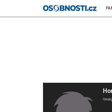
FIL
Ho
římský