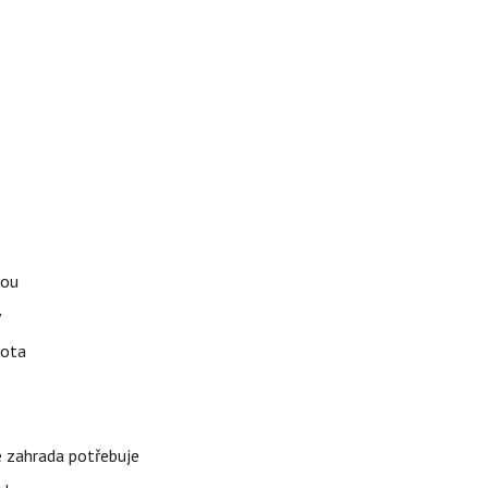
tou
y
vota
é zahrada potřebuje