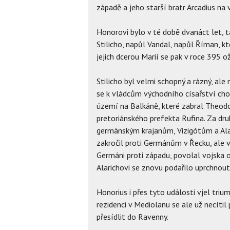
západě a jeho starší bratr Arcadius na 
Honorovi bylo v té době dvanáct let, t
Stilicho, napůl Vandal, napůl Říman, kt
jejich dcerou Marií se pak v roce 395 o
Stilicho byl velmi schopný a rázný, ale
se k vládcům východního císařství cho
území na Balkáně, které zabral Theodos
pretoriánského prefekta Rufina. Za dr
germánským krajanům, Vizigótům a Alaric
zakročil proti Germánům v Řecku, ale v
Germáni proti západu, povolal vojska od 
Alarichovi se znovu podařilo uprchnout
Honorius i přes tyto události vjel triu
rezidenci v Mediolanu se ale už necíti
přesídlit do Ravenny.