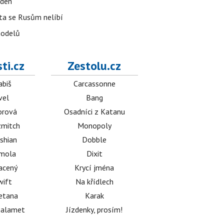
 den
 ta se Rusům nelíbí
modelů
ti.cz
Zestolu.cz
abiš
Carcassonne
vel
Bang
orová
Osadníci z Katanu
mitch
Monopoly
shian
Dobble
émola
Dixit
acený
Krycí jména
wift
Na křídlech
etana
Karak
halamet
Jízdenky, prosím!