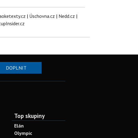
aoketexty.cz
|
Úschovna.cz
|
Nedd.cz
|
tupInsider.cz
DOPLNIT
Top skupiny
Elán
Olympic