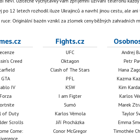
lidí neví. Užitečné vychytávky vám zpříjemní užívání telefonu každý
po 12 letech rozhodil iluze Ukrajinců a navrhl jinou cestu, ale ani
é ruce: Originální bazén vznikl za zlomek ceny běžných zahradních 
mes.cz
Fights.cz
Osobnos
ecenze
UFC
Andrej B
sin's Creed
Oktagon
Petr Pa
tarfield
Clash of The Stars
Hana Zag
GTA
PFL
Kazma Kaz
iablo IV
KSW
Kim Karda
Forza
I am Figter
Karlos V
ortnite
Sumó
Marek Ztr
l of Duty
Karlos Vémola
Taylor S
lder Scrolls
Jiří Procházka
Emma Sm
dome Come:
Conor McGregor
Timothée C
iverence