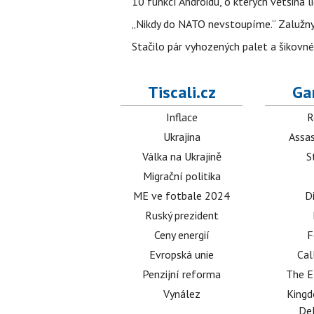
10 funkcí Androidu, o kterých většina 
„Nikdy do NATO nevstoupíme.“ Zalužnyj 
Stačilo pár vyhozených palet a šikovn
Tiscali.cz
Ga
Inflace
R
Ukrajina
Assas
Válka na Ukrajině
S
Migrační politika
ME ve fotbale 2024
D
Ruský prezident
Ceny energií
F
Evropská unie
Cal
Penzijní reforma
The E
Vynález
King
Del