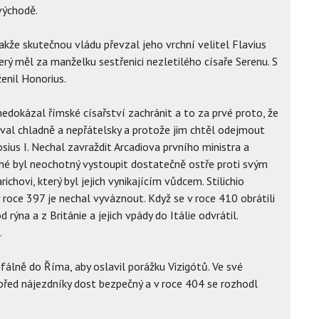
východě.
akže skutečnou vládu převzal jeho vrchní velitel Flavius
erý měl za manželku sestřenici nezletilého císaře Serenu. S
ženil Honorius.
 nedokázal římské císařství zachránit a to za prvé proto, že
val chladně a nepřátelsky a protože jim chtěl odejmout
ius I. Nechal zavraždit Arcadiova prvního ministra a
uhé byl neochotný vystoupit dostatečně ostře proti svým
hovi, který byl jejich vynikajícím vůdcem. Stilichio
 roce 397 je nechal vyváznout. Když se v roce 410 obrátili
rýna a z Británie a jejich vpády do Itálie odvrátil.
.
mfálně do Říma, aby oslavil porážku Vizigótů. Ve své
l před nájezdníky dost bezpečný a v roce 404 se rozhodl