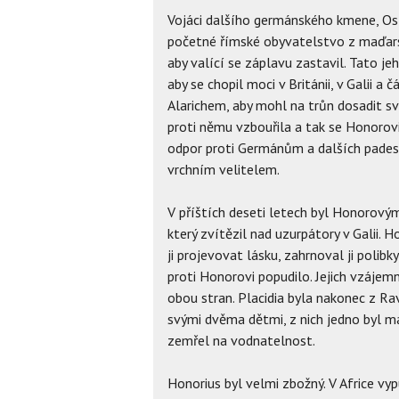
Vojáci dalšího germánského kmene, Ost
početné římské obyvatelstvo z maďarské
aby valící se záplavu zastavil. Tato je
aby se chopil moci v Británii, v Galii a č
Alarichem, aby mohl na trůn dosadit sv
proti němu vzbouřila a tak se Honorovi
odpor proti Germánům a dalších padesá
vrchním velitelem.
V příštích deseti letech byl Honorový
který zvítězil nad uzurpátory v Galii. 
ji projevovat lásku, zahrnoval ji polib
proti Honorovi popudilo. Jejich vzájem
obou stran. Placidia byla nakonec z Ra
svými dvěma dětmi, z nich jedno byl mal
zemřel na vodnatelnost.
Honorius byl velmi zbožný. V Africe vy