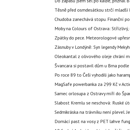
Do zápasu jsem šel po kalbě, přiznal
Těsně před osmdesátkou strčí mladší k
Chudoba zanechává stopu. Finanční pot
Moby na Colours of Ostrava: Střízlivý, 
Zpátky do pece. Meteorologové upřesn
Zásnuby v Londýně: Syn legendy Mekyho
Oleokantal z olivového oleje chrání m
Švancara si postavil dům u Brna podle 
Po roce 89 to Češi vyhodili jako haram
MagSafe powerbanka za 299 Kč v Action
Samec orlosupa z Ostravy míří do Španě
Slabost Kremlu se neschová: Ruské úto
Sedmikráska na trávníku není plevel. J
Domácí past na vosy z PET lahve funguj