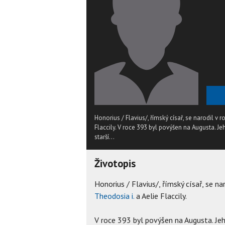
Honorius / Flavius/, římský císař, se narodil v
Flaccily. V roce 393 byl povýšen na Augusta. J
starší...
Životopis
Honorius / Flavius/, římský císař, se n
Theodosia i.
a Aelie Flaccily.
V roce 393 byl povýšen na Augusta. Jeh