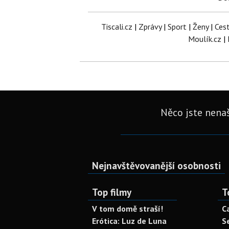
Tiscali.cz
|
Zprávy
|
Sport
|
Ženy
|
Ces
Moulík.cz
|
Něco jste nenaš
Nejnavštěvovanější osobnosti
Top filmy
T
V tom domě straší!
C
Erótica: Luz de Luna
S