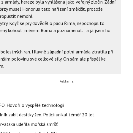
 z armády, hereze byla vyhlášena jako veřejný zločin. Žádní
e brzy musel Honorius tato nařízení změkčit, protože
ropustit nemohl.
chytrý. Když se prý dověděl o pádu Říma, nepochopil to
íbený kohout jménem Roma a poznamenal: „ a já jsem ho
bolestných ran. Hlavně západní polní armáda ztratila při
ším polovinu své celkové síly. On sám ale přispěl ke
m.
FO. Hovoří o vyspělé technologii
ík zabil desítky žen. Policii unikal téměř 20 let
orvatska udeřila mořská smršť