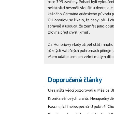
roce 399 zavřeny. Pohani byli vyloučeni
nekatolíci nesměli sloužit u dvora, al
každého Germána ariánského původu p
O Honoriovi se říkalo, že nebyl příliš 
správně a usoudil, že zemřel jeho obl
zrovna před chvílí krmil“.
Za Honoriovy vlády utrpěl stát mnoho 
různých válečných pohromách přinejmen
všem událostem jen velmi malým díle
Doporučené články
Ukrajinští vědci pozorovali u Měsíce U
Kronika sériových vrahů: Nenápadný děln
Fascinující i nebezpečná. U pobřeží Ch