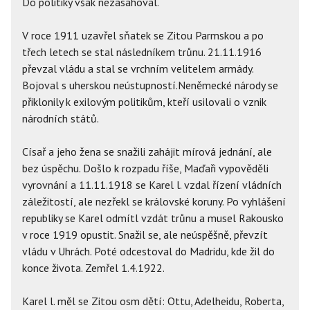
Do politiky však nezasahoval.
V roce 1911 uzavřel sňatek se Zitou Parmskou a po
třech letech se stal následníkem trůnu. 21.11.1916
převzal vládu a stal se vrchním velitelem armády.
Bojoval s uherskou neústupností.Neněmecké národy se
přiklonily k exilovým politikům, kteří usilovali o vznik
národních států.
Císař a jeho žena se snažili zahájit mírová jednání, ale
bez úspěchu. Došlo k rozpadu říše, Maďaři vypověděli
vyrovnání a 11.11.1918 se Karel l. vzdal řízení vládních
záležitostí, ale nezřekl se královské koruny. Po vyhlášení
republiky se Karel odmítl vzdát trůnu a musel Rakousko
v roce 1919 opustit. Snažil se, ale neúspěšně, převzít
vládu v Uhrách. Poté odcestoval do Madridu, kde žil do
konce života. Zemřel 1.4.1922.
Karel l. měl se Zitou osm dětí: Ottu, Adelheidu, Roberta,