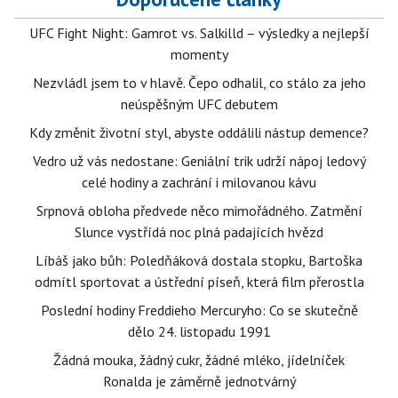
UFC Fight Night: Gamrot vs. Salkilld – výsledky a nejlepší
momenty
Nezvládl jsem to v hlavě. Čepo odhalil, co stálo za jeho
neúspěšným UFC debutem
Kdy změnit životní styl, abyste oddálili nástup demence?
Vedro už vás nedostane: Geniální trik udrží nápoj ledový
celé hodiny a zachrání i milovanou kávu
Srpnová obloha předvede něco mimořádného. Zatmění
Slunce vystřídá noc plná padajících hvězd
Líbáš jako bůh: Poledňáková dostala stopku, Bartoška
odmítl sportovat a ústřední píseň, která film přerostla
Poslední hodiny Freddieho Mercuryho: Co se skutečně
dělo 24. listopadu 1991
Žádná mouka, žádný cukr, žádné mléko, jídelníček
Ronalda je záměrně jednotvárný