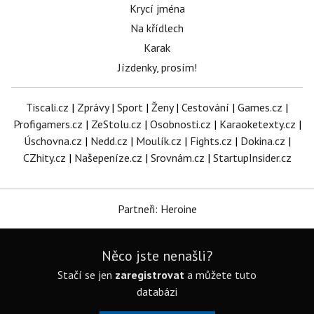
Krycí jména
Na křídlech
Karak
Jízdenky, prosím!
Tiscali.cz
|
Zprávy
|
Sport
|
Ženy
|
Cestování
|
Games.cz
|
Profigamers.cz
|
ZeStolu.cz
|
Osobnosti.cz
|
Karaoketexty.cz
|
Úschovna.cz
|
Nedd.cz
|
Moulík.cz
|
Fights.cz
|
Dokina.cz
|
CZhity.cz
|
Našepeníze.cz
|
Srovnám.cz
|
StartupInsider.cz
Partneři: Heroine
Něco jste nenašli?
Stačí se jen
zaregistrovat
a můžete tuto
databázi