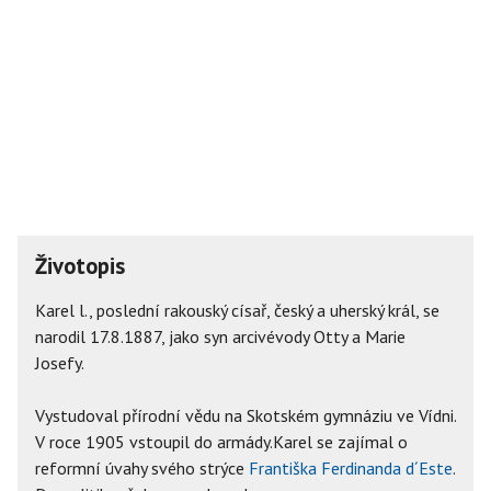
Životopis
Karel l., poslední rakouský císař, český a uherský král, se
narodil 17.8.1887, jako syn arcivévody Otty a Marie
Josefy.
Vystudoval přírodní vědu na Skotském gymnáziu ve Vídni.
V roce 1905 vstoupil do armády.Karel se zajímal o
reformní úvahy svého strýce
Františka Ferdinanda d´Este
.