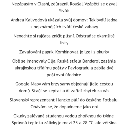
Nezápasím v Clashi, zdůraznil Roušal. Vzápětí se ozval
Sivák
Andrea Kalivodová ukázala svůj domov: Tak bydlí jedna
z nejznámějších tváří české zábavy
Nenechte si rajčata zničit plísní. Odstraňte okamžitě
listy
Zavařování paprik. Kombinovat je lze i s okurky
Obě se jmenovaly Olja. Ruská střela Banderol zasáhla
ukrajinskou třídírnu pošty v Pavlogradu a zabila dvě
poštovní úřednice
Google Mapy vám brzy samy objednají jídlo cestou
domů. Stačí se zeptat a AI zařídí zbytek za vás
Slovenský reprezentant Hancko pálí do českého fotbalu:
Obávám se, že dopadneme jako oni
Okurky zalévané studenou vodou zhořknou do týdne.
Správná teplota zálivky je mezi 25 a 28 °C, ale většina