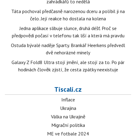
zahrádkářů to nedělá
Táta pochoval předčasně narozenou dceru a políbil ji na
čelo. Její reakce ho dostala na kolena
Jedna aplikace slibuje slunce, druhá déšť. Proč se
předpovědi počasí v telefonu tak liší a která má pravdu
Ostuda bývalé naděje Sparty. Brankář Heerkens předvedl
dvě nehorázné minely
Galaxy Z Fold8 Ultra stojí jmění, ale stojí za to. Po pár
hodinách člověk zjistí, že cesta zpátky neexistuje
Tiscali.cz
Inflace
Ukrajina
Válka na Ukrajině
Migrační politika
ME ve fotbale 2024