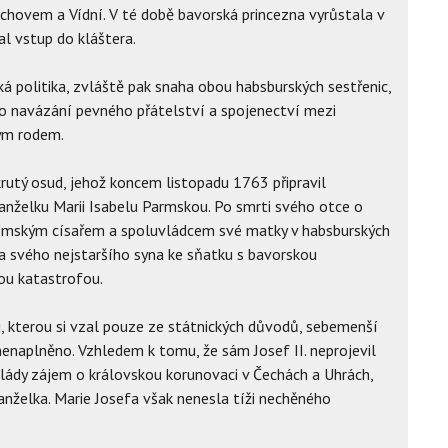
hovem a Vídní. V té době bavorská princezna vyrůstala v
al vstup do kláštera.
ká politika, zvláště pak snaha obou habsburských sestřenic,
, o navázání pevného přátelství a spojenectví mezi
ým rodem.
tý osud, jehož koncem listopadu 1763 připravil
nželku Marii Isabelu Parmskou. Po smrti svého otce o
 římským císařem a spoluvládcem své matky v habsburských
ka svého nejstaršího syna ke sňatku s bavorskou
kou katastrofou.
u, kterou si vzal pouze ze státnických důvodů, sebemenší
naplněno. Vzhledem k tomu, že sám Josef II. neprojevil
lády zájem o královskou korunovaci v Čechách a Uhrách,
anželka. Marie Josefa však nenesla tíži nechěného