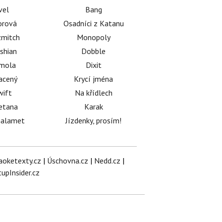
vel
Bang
orová
Osadníci z Katanu
mitch
Monopoly
shian
Dobble
émola
Dixit
acený
Krycí jména
wift
Na křídlech
etana
Karak
halamet
Jízdenky, prosím!
aoketexty.cz
|
Úschovna.cz
|
Nedd.cz
|
tupInsider.cz