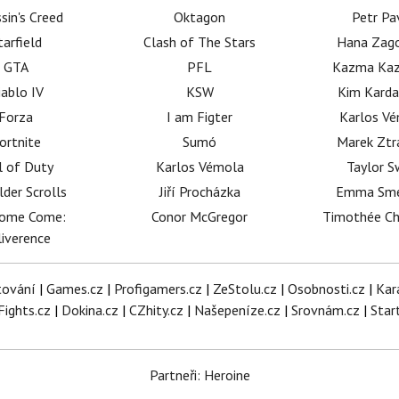
sin's Creed
Oktagon
Petr Pa
tarfield
Clash of The Stars
Hana Zag
GTA
PFL
Kazma Kaz
iablo IV
KSW
Kim Karda
Forza
I am Figter
Karlos V
ortnite
Sumó
Marek Ztr
l of Duty
Karlos Vémola
Taylor S
lder Scrolls
Jiří Procházka
Emma Sm
dome Come:
Conor McGregor
Timothée C
iverence
tování
|
Games.cz
|
Profigamers.cz
|
ZeStolu.cz
|
Osobnosti.cz
|
Kar
Fights.cz
|
Dokina.cz
|
CZhity.cz
|
Našepeníze.cz
|
Srovnám.cz
|
Star
Partneři: Heroine