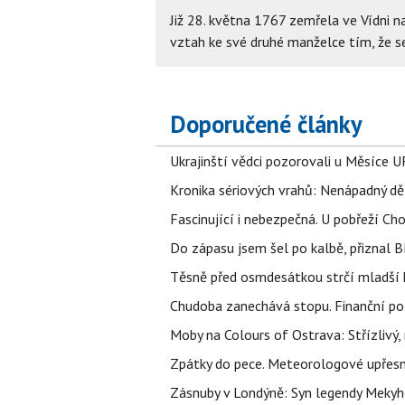
Již 28. května 1767 zemřela ve Vídni na 
vztah ke své druhé manželce tím, že se
Doporučené články
Ukrajinští vědci pozorovali u Měsíce U
Kronika sériových vrahů: Nenápadný děln
Fascinující i nebezpečná. U pobřeží Ch
Do zápasu jsem šel po kalbě, přiznal
Těsně před osmdesátkou strčí mladší k
Chudoba zanechává stopu. Finanční pot
Moby na Colours of Ostrava: Střízlivý, 
Zpátky do pece. Meteorologové upřesn
Zásnuby v Londýně: Syn legendy Mekyho