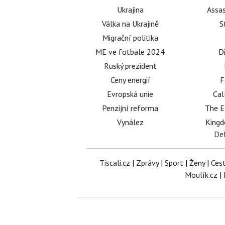
Ukrajina
Assas
Válka na Ukrajině
S
Migrační politika
ME ve fotbale 2024
D
Ruský prezident
Ceny energií
F
Evropská unie
Cal
Penzijní reforma
The E
Vynález
King
Del
Tiscali.cz
|
Zprávy
|
Sport
|
Ženy
|
Ces
Moulík.cz
|