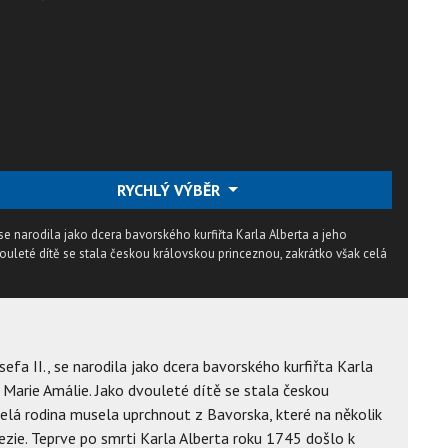
RYCHLÝ VÝBĚR
 se narodila jako dcera bavorského kurfiřta Karla Alberta a jeho
uleté dítě se stala českou královskou princeznou, zakrátko však celá
efa II., se narodila jako dcera bavorského kurfiřta Karla
 Marie Amálie. Jako dvouleté dítě se stala českou
elá rodina musela uprchnout z Bavorska, které na několik
rezie. Teprve po smrti Karla Alberta roku 1745 došlo k