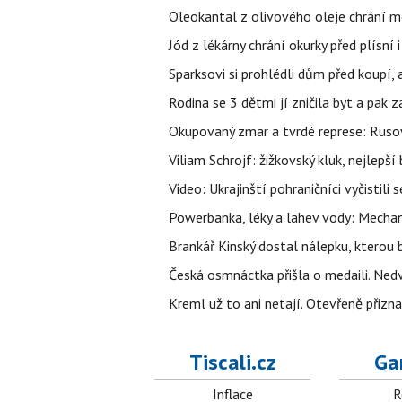
Oleokantal z olivového oleje chrání m
Jód z lékárny chrání okurky před plísní
Sparksovi si prohlédli dům před koupí, 
Rodina se 3 dětmi jí zničila byt a pak 
Okupovaný zmar a tvrdé represe: Rusov
Viliam Schrojf: žižkovský kluk, nejlepší
Video: Ukrajinští pohraničníci vyčistil
Powerbanka, léky a lahev vody: Mechani
Brankář Kinský dostal nálepku, kterou
Česká osmnáctka přišla o medaili. Ned
Kreml už to ani netají. Otevřeně přizna
Tiscali.cz
Ga
Inflace
R