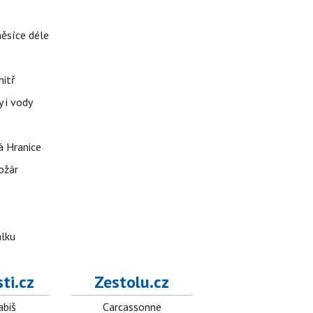
měsíce déle
nitř
 i vody
á Hranice
ožár
álku
ti.cz
Zestolu.cz
abiš
Carcassonne