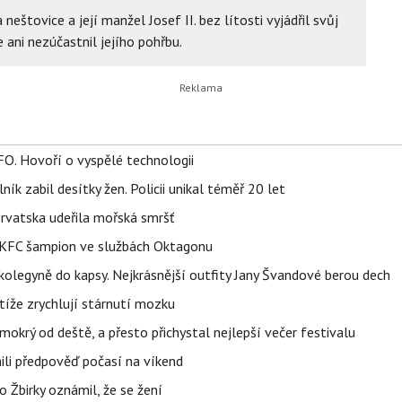
neštovice a její manžel Josef II. bez lítosti vyjádřil svůj
 ani nezúčastnil jejího pohřbu.
FO. Hovoří o vyspělé technologii
ík zabil desítky žen. Policii unikal téměř 20 let
orvatska udeřila mořská smršť
 BKFC šampion ve službách Oktagonu
olegyně do kapsy. Nejkrásnější outfity Jany Švandové berou dech
íže zrychlují stárnutí mozku
mokrý od deště, a přesto přichystal nejlepší večer festivalu
ili předpověď počasí na víkend
 Žbirky oznámil, že se žení