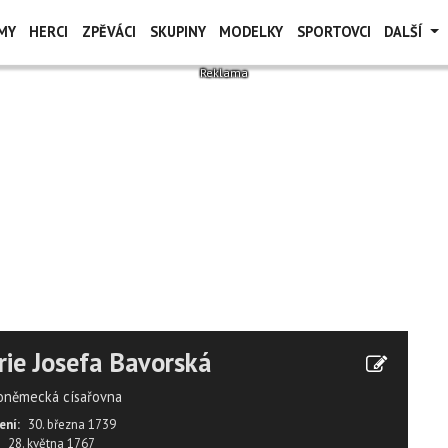
MY
HERCI
ZPĚVÁCI
SKUPINY
MODELKY
SPORTOVCI
DALŠÍ
ie Josefa Bavorská
oněmecká císařovna
ení:
30. března 1739
28. května 1767