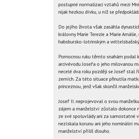
postupné normalizaci vztahů mezi Mnic
nijak hezkou dívku, u níž se předpoklád
Do jejího života však zasáhla dynastic
královny Marie Terezie a Marie Amálie
habsbursko-lotrinským a wittelsbašsk
Pomocnou ruku těmto snahám podal kru
arcivévodu Josefa o jeho milovanou ma
necelé dva roku později se Josef stal
zemích. Za této situace přinutila mat
princeznou, jenž však skončil manžels
Josef II. neprojevoval o svou manželk
zájem a manželství zůstalo dokonce ne
ze své spoluvlády ani za samostatné v
nezískala korunu ani jeho nominální m
manželství příliš dlouho.