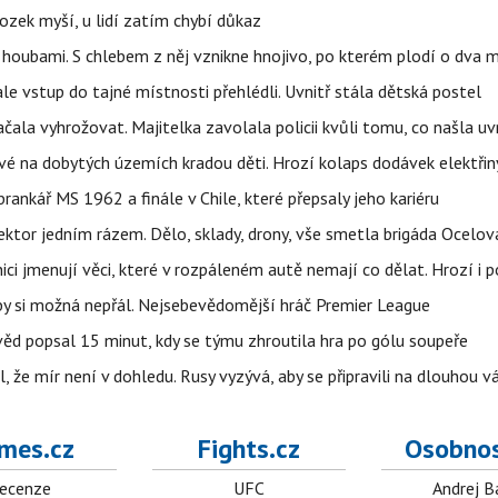
ozek myší, u lidí zatím chybí důkaz
 i houbami. S chlebem z něj vznikne hnojivo, po kterém plodí o dva 
ale vstup do tajné místnosti přehlédli. Uvnitř stála dětská postel
začala vyhrožovat. Majitelka zavolala policii kvůli tomu, co našla uv
é na dobytých územích kradou děti. Hrozí kolaps dodávek elektřiny
 brankář MS 1962 a finále v Chile, které přepsaly jeho kariéru
i sektor jedním rázem. Dělo, sklady, drony, vše smetla brigáda Ocelov
ci jmenují věci, které v rozpáleném autě nemají co dělat. Hrozí i p
 by si možná nepřál. Nejsebevědomější hráč Premier League
věd popsal 15 minut, kdy se týmu zhroutila hra po gólu soupeře
l, že mír není v dohledu. Rusy vyzývá, aby se připravili na dlouhou v
mes.cz
Fights.cz
Osobnos
ecenze
UFC
Andrej B