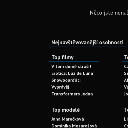
Něco jste nenaš
Nejnavštěvovanější osobnosti
Top filmy
T
V tom domě straší!
C
Erótica: Luz de Luna
S
Snowboarďáci
A
Vyprávěj
V
Transformers Jedna
J
Top modelé
T
Jana Marečková
L
Dominika Mesarošová
C