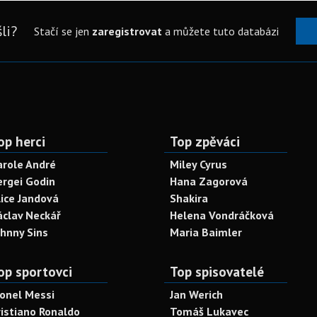
li?
Stačí se jen
zaregistrovat
a můžete tuto databázi
op herci
Top zpěváci
arole André
Miley Cyrus
ergei Godin
Hana Zagorová
lice Jandová
Shakira
áclav Neckář
Helena Vondráčková
ohnny Sins
Maria Baimler
op sportovci
Top spisovatelé
ionel Messi
Jan Werich
ristiano Ronaldo
Tomáš Lukavec