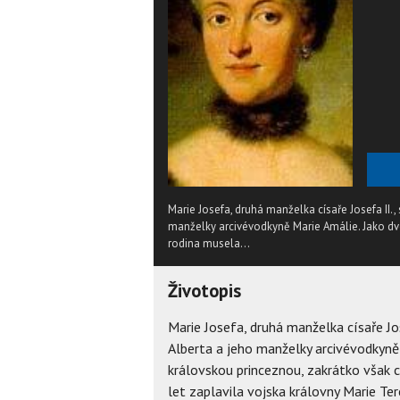
Marie Josefa, druhá manželka císaře Josefa II.,
manželky arcivévodkyně Marie Amálie. Jako dvo
rodina musela...
Životopis
Marie Josefa, druhá manželka císaře Jos
Alberta a jeho manželky arcivévodkyně
královskou princeznou, zakrátko však c
let zaplavila vojska královny Marie Te