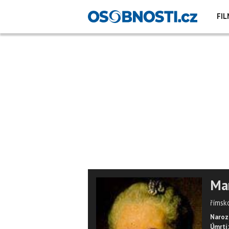
FIL
Mar
římsk
Naroz
Úmrtí: