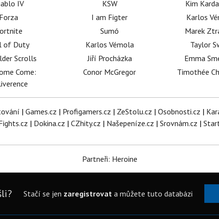
iablo IV
KSW
Kim Karda
Forza
I am Figter
Karlos V
ortnite
Sumó
Marek Ztr
l of Duty
Karlos Vémola
Taylor S
lder Scrolls
Jiří Procházka
Emma Sm
dome Come:
Conor McGregor
Timothée C
iverence
tování
|
Games.cz
|
Profigamers.cz
|
ZeStolu.cz
|
Osobnosti.cz
|
Kar
Fights.cz
|
Dokina.cz
|
CZhity.cz
|
Našepeníze.cz
|
Srovnám.cz
|
Star
Partneři: Heroine
li?
Stačí se jen
zaregistrovat
a můžete tuto databázi