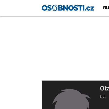
FIL
Ota
král