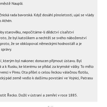
městě Nauplii.
nická rada bavorská. Když dosáhl plnoletosti, ujal se vlády
o Athén.
by starověku, nepočítáme-li dědictví císařství
roto, že byl katolíkem a nechtěl se svého náboženství
 proto, že se obklopoval německými hodnostáři a je
 správy.
í, kterým byl nakonec donucen přijmout ústavu. Byl
i a k Rusku, ke kterému se přidal za krymské války. To mělo
enci v Pireu. Ota přišel o celou řeckou válečnou flotilu,
ický pád země vedlo k dalšímu povstání ve Vojnici, Patrasu
stit Řecko. Dožil v ústraní a zemřel v roce 1885.