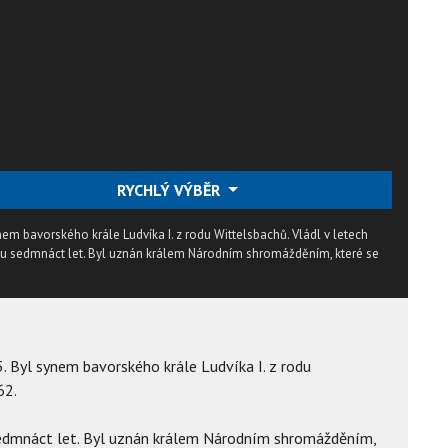
RYCHLÝ VÝBĚR
synem bavorského krále Ludvíka I. z rodu Wittelsbachů. Vládl v letech
 mu sedmnáct let. Byl uznán králem Národním shromážděním, které se
15. Byl synem bavorského krále Ludvíka I. z rodu
62.
sedmnáct let. Byl uznán králem Národním shromážděním,