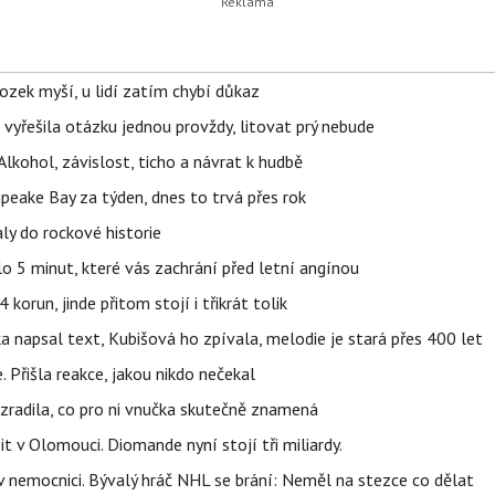
ozek myší, u lidí zatím chybí důkaz
 vyřešila otázku jednou provždy, litovat prý nebude
Alkohol, závislost, ticho a návrat k hudbě
apeake Bay za týden, dnes to trvá přes rok
ly do rockové historie
o 5 minut, které vás zachrání před letní angínou
orun, jinde přitom stojí i třikrát tolik
napsal text, Kubišová ho zpívala, melodie je stará přes 400 let
 Přišla reakce, jakou nikdo nečekal
ozradila, co pro ni vnučka skutečně znamená
t v Olomouci. Diomande nyní stojí tři miliardy.
l v nemocnici. Bývalý hráč NHL se brání: Neměl na stezce co dělat