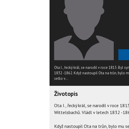
Ota I., řecký král, se narodil v roce 1815. Byl 
1832 -1862. Když nastoupil Ota na trůn, bylo
sešlo v...
Životopis
Ota I., řecký král, se narodil v roce 18
Wittelsbachů. Vládl v letech 1832 -18
Když nastoupil Ota na trůn, bylo mu 