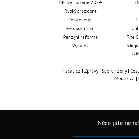
ME ve fotbale 2024
D
Ruský prezident
Ceny energií
F
Evropská unie
Cal
Penzijní reforma
The E
Vynález
King
Del
Tiscali.cz
|
Zprávy
|
Sport
|
Ženy
|
Ces
Moulík.cz
|
Něco jste nenaš