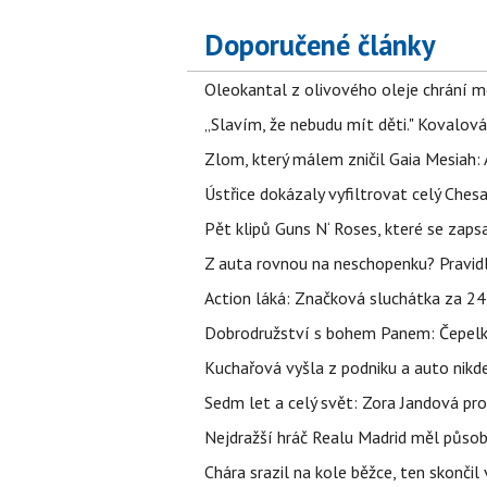
Doporučené články
Oleokantal z olivového oleje chrání m
„Slavím, že nebudu mít děti." Kovalová
Zlom, který málem zničil Gaia Mesiah: 
Ústřice dokázaly vyfiltrovat celý Ches
Pět klipů Guns N‘ Roses, které se zapsa
Z auta rovnou na neschopenku? Pravidl
Action láká: Značková sluchátka za 244 k
Dobrodružství s bohem Panem: Čepelka 
Kuchařová vyšla z podniku a auto nikde.
Sedm let a celý svět: Zora Jandová pr
Nejdražší hráč Realu Madrid měl působi
Chára srazil na kole běžce, ten skonči