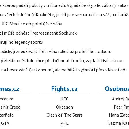
a kterou padají pokuty v milionech. Vypadá hezky, ale zákon ji zakaz
u všech telefonů. Koukněte, jestli je v seznamu i ten váš, a okam
 UFC. Vrací se do polotěžké váhy
boj může odnést i reprezentant Sochůrek
irují ho legendy sportu
odicky ji zneužívají. Třetí vlna raket už proletí bez odporu
trý elektroměr. Kdo chce předběhnout frontu, zaplatí tisíce korun
 na hostování. Česky neumí, ale na hřišti vyčnívá i přes vlastní gól
mes.cz
Fights.cz
Osobnos
ecenze
UFC
Andrej B
sin's Creed
Oktagon
Petr Pa
tarfield
Clash of The Stars
Hana Zag
GTA
PFL
Kazma Kaz