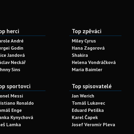
op herci
Top zpěváci
arole André
Miley Cyrus
ergei Godin
Hana Zagorová
lice Jandová
Shakira
áclav Neckář
Helena Vondráčková
ohnny Sins
Maria Baimler
op sportovci
Top spisovatelé
ionel Messi
Jan Werich
ristiano Ronaldo
Tomáš Lukavec
omáš Enge
Eduard Petiška
anka Kynychová
Karel Čapek
leš Lamka
Josef Veromír Pleva