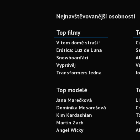
Nejnavštěvovanější osobnosti
Top filmy
T
V tom domě straší!
C
Erótica: Luz de Luna
S
Snowboarďáci
A
Vyprávěj
V
Transformers Jedna
J
Top modelé
T
Jana Marečková
L
Dominika Mesarošová
C
Kim Kardashian
T
Martin Zach
H
Angel Wicky
A