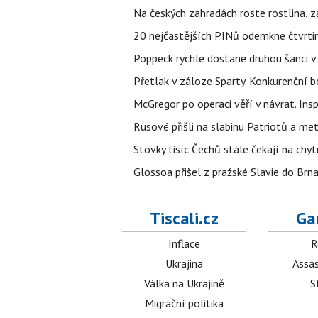
Na českých zahradách roste rostlina, z
20 nejčastějších PINů odemkne čtvrtin
Poppeck rychle dostane druhou šanci v
Přetlak v záloze Sparty. Konkurenční 
McGregor po operaci věří v návrat. Insp
Rusové přišli na slabinu Patriotů a met
Stovky tisíc Čechů stále čekají na chy
Glossoa přišel z pražské Slavie do Brna
Tiscali.cz
Ga
Inflace
R
Ukrajina
Assas
Válka na Ukrajině
S
Migrační politika