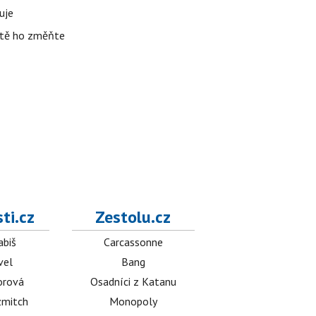
uje
žitě ho změňte
ti.cz
Zestolu.cz
abiš
Carcassonne
vel
Bang
orová
Osadníci z Katanu
mitch
Monopoly