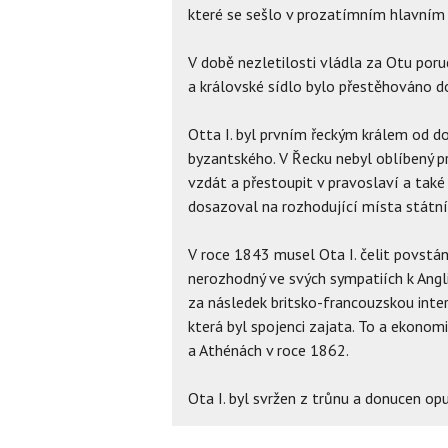
které se sešlo v prozatímním hlavním 
V době nezletilosti vládla za Otu poruč
a královské sídlo bylo přestěhováno d
Otta I. byl prvním řeckým králem od do
byzantského. V Řecku nebyl oblíbený p
vzdát a přestoupit v pravoslaví a také
dosazoval na rozhodující místa státní
V roce 1843 musel Ota I. čelit povstán
nerozhodný ve svých sympatiích k Angli
za následek britsko-francouzskou interv
která byl spojenci zajata. To a ekonom
a Athénách v roce 1862.
Ota I. byl svržen z trůnu a donucen opu