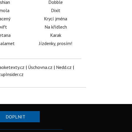
shian
Dobble
émola
Dixit
acený
Krycí jména
wift
Na křídlech
etana
Karak
halamet
Jízdenky, prosím!
aoketexty.cz
|
Úschovna.cz
|
Nedd.cz
|
tupInsider.cz
DOPLNIT