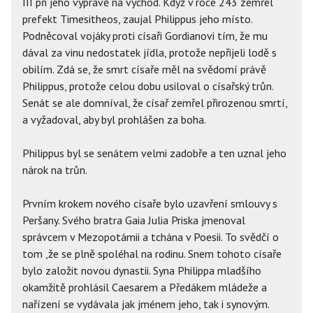
III při jeho výpravě na východ. Když v roce 243 zemřel
prefekt Timesitheos, zaujal Philippus jeho místo.
Podněcoval vojáky proti císaři Gordianovi tím, že mu
dával za vinu nedostatek jídla, protože nepřijeli lodě s
obilím. Zdá se, že smrt císaře měl na svědomí právě
Philippus, protože celou dobu usiloval o císařský trůn.
Senát se ale domníval, že císař zemřel přirozenou smrtí,
a vyžadoval, aby byl prohlášen za boha.
Philippus byl se senátem velmi zadobře a ten uznal jeho
nárok na trůn.
Prvním krokem nového císaře bylo uzavření smlouvy s
Peršany. Svého bratra Gaia Julia Priska jmenoval
správcem v Mezopotámii a tchána v Poesii. To svědčí o
tom ,že se plně spoléhal na rodinu. Snem tohoto císaře
bylo založit novou dynastii. Syna Philippa mladšího
okamžitě prohlásil Caesarem a Předákem mládeže a
nařízení se vydávala jak jménem jeho, tak i synovým.