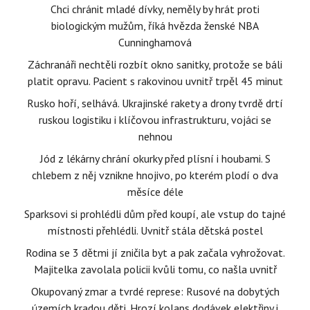
Chci chránit mladé dívky, neměly by hrát proti
biologickým mužům, říká hvězda ženské NBA
Cunninghamová
Záchranáři nechtěli rozbít okno sanitky, protože se báli
platit opravu. Pacient s rakovinou uvnitř trpěl 45 minut
Rusko hoří, selhává. Ukrajinské rakety a drony tvrdě drtí
ruskou logistiku i klíčovou infrastrukturu, vojáci se
nehnou
Jód z lékárny chrání okurky před plísní i houbami. S
chlebem z něj vznikne hnojivo, po kterém plodí o dva
měsíce déle
Sparksovi si prohlédli dům před koupí, ale vstup do tajné
místnosti přehlédli. Uvnitř stála dětská postel
Rodina se 3 dětmi jí zničila byt a pak začala vyhrožovat.
Majitelka zavolala policii kvůli tomu, co našla uvnitř
Okupovaný zmar a tvrdé represe: Rusové na dobytých
územích kradou děti. Hrozí kolaps dodávek elektřiny i