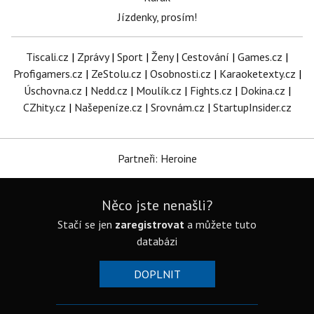
Jízdenky, prosím!
Tiscali.cz
|
Zprávy
|
Sport
|
Ženy
|
Cestování
|
Games.cz
|
Profigamers.cz
|
ZeStolu.cz
|
Osobnosti.cz
|
Karaoketexty.cz
|
Úschovna.cz
|
Nedd.cz
|
Moulík.cz
|
Fights.cz
|
Dokina.cz
|
CZhity.cz
|
Našepeníze.cz
|
Srovnám.cz
|
StartupInsider.cz
Partneři: Heroine
Něco jste nenašli?
Stačí se jen
zaregistrovat
a můžete tuto
databázi
DOPLNIT