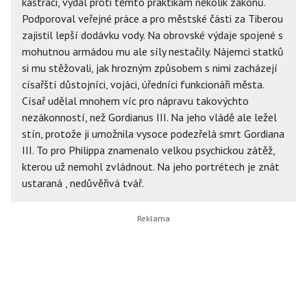
kastraci, vydal proti těmto praktikám několik zákonů.
Podporoval veřejné práce a pro městské části za Tiberou
zajistil lepší dodávku vody. Na obrovské výdaje spojené s
mohutnou armádou mu ale síly nestačily. Nájemci statků
si mu stěžovali, jak hrozným způsobem s nimi zacházejí
císařští důstojníci, vojáci, úředníci funkcionáři města.
Císař udělal mnohem víc pro nápravu takovýchto
nezákonností, než Gordianus III. Na jeho vládě ale ležel
stín, protože ji umožnila vysoce podezřelá smrt Gordiana
III. To pro Philippa znamenalo velkou psychickou zátěž,
kterou už nemohl zvládnout. Na jeho portrétech je znát
ustaraná , nedůvěřivá tvář.