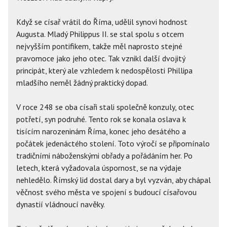
Když se císař vrátil do Říma, udělil synovi hodnost
Augusta. Mladý Philippus II. se stal spolu s otcem
nejvyšším pontifikem, takže měl naprosto stejné
pravomoce jako jeho otec. Tak vznikl další dvojitý
principát, který ale vzhledem k nedospělosti Phillipa
mladšího neměl žádný praktický dopad.
V roce 248 se oba císaři stali společně konzuly, otec
potřetí, syn podruhé. Tento rok se konala oslava k
tisícím narozeninám Říma, konec jeho desátého a
počátek jedenáctého stolení. Toto výročí se připomínalo
tradičními náboženskými obřady a pořádáním her. Po
letech, která vyžadovala úspornost, se na výdaje
nehledělo. Římský lid dostal dary a byl vyzván, aby chápal
věčnost svého města ve spojení s budoucí císařovou
dynastií vládnoucí navěky.