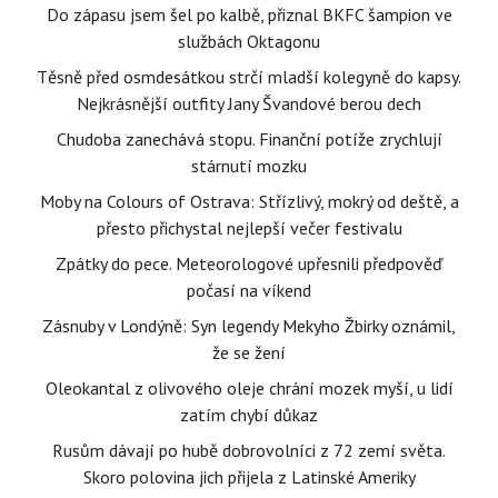
Do zápasu jsem šel po kalbě, přiznal BKFC šampion ve
službách Oktagonu
Těsně před osmdesátkou strčí mladší kolegyně do kapsy.
Nejkrásnější outfity Jany Švandové berou dech
Chudoba zanechává stopu. Finanční potíže zrychlují
stárnutí mozku
Moby na Colours of Ostrava: Střízlivý, mokrý od deště, a
přesto přichystal nejlepší večer festivalu
Zpátky do pece. Meteorologové upřesnili předpověď
počasí na víkend
Zásnuby v Londýně: Syn legendy Mekyho Žbirky oznámil,
že se žení
Oleokantal z olivového oleje chrání mozek myší, u lidí
zatím chybí důkaz
Rusům dávají po hubě dobrovolníci z 72 zemí světa.
Skoro polovina jich přijela z Latinské Ameriky