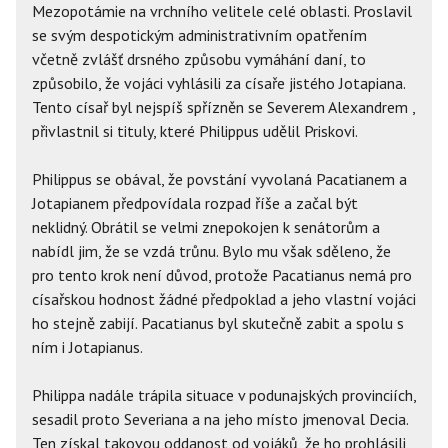
Mezopotámie na vrchního velitele celé oblasti. Proslavil
se svým despotickým administrativním opatřením
včetně zvlášť drsného způsobu vymáhání daní, to
způsobilo, že vojáci vyhlásili za císaře jistého Jotapiana.
Tento císař byl nejspíš spřízněn se Severem Alexandrem ,
přivlastnil si tituly, které Philippus udělil Priskovi.
Philippus se obával, že povstání vyvolaná Pacatianem a
Jotapianem předpovídala rozpad říše a začal být
neklidný. Obrátil se velmi znepokojen k senátorům a
nabídl jim, že se vzdá trůnu. Bylo mu však sděleno, že
pro tento krok není důvod, protože Pacatianus nemá pro
císařskou hodnost žádné předpoklad a jeho vlastní vojáci
ho stejně zabijí. Pacatianus byl skutečně zabit a spolu s
ním i Jotapianus.
Philippa nadále trápila situace v podunajských provinciích,
sesadil proto Severiana a na jeho místo jmenoval Decia.
Ten získal takovou oddanost od vojáků, že ho prohlásili