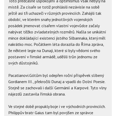
Toto předčasné uspokojení a optimismus však nebyly na
místě. Za císaře se totiž prohlásili nezávisle na sobě
ještě asi tři uchazeči v různých provinciích. Zahájili tak
období, ve kterém snahy jednotlivých vojenských
posádek jmenovat císařem vlastní vojevůdce začaly
nabývat těžko zvladatelných rozměrů. Našla se unikátní
mince dokládající existenci jistého Silbannaka, který měl
nakrátko moc. Počátkem léta dorazila do Říma zpráva,
že některé legie na Dunaji, které si byly vědomi svého
postavení v římské armádě, udělili trůn jednomu ze
svých důstojníků.
Pacatianovi.Gótům byl odepřen roční příspěvek slíbený
Gordianem III., překročili Dunaj a vpadli do Dolní Poesie.
Stejně se zachovali i další Germánií a Karpové. Tyto vlny
nájezdů zastavila římská obrana.
Ve stejné době propukly boje i ve východních provinciích.
Philippův bratr Gaius tam byl povýšen ze správce