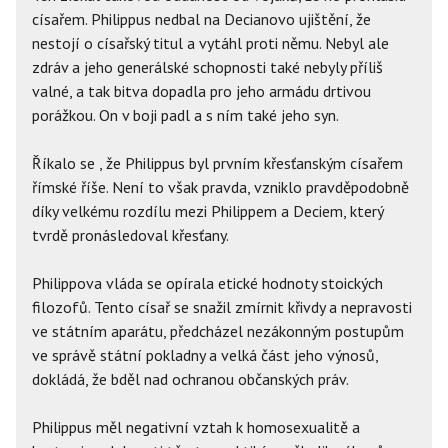
císařem. Philippus nedbal na Decianovo ujištění, že
nestojí o císařský titul a vytáhl proti němu. Nebyl ale
zdráv a jeho generálské schopnosti také nebyly příliš
valné, a tak bitva dopadla pro jeho armádu drtivou
porážkou. On v boji padl a s ním také jeho syn.
Říkalo se , že Philippus byl prvním křesťanským císařem
římské říše. Není to však pravda, vzniklo pravděpodobně
díky velkému rozdílu mezi Philippem a Deciem, který
tvrdě pronásledoval křesťany.
Philippova vláda se opírala etické hodnoty stoických
filozofů. Tento císař se snažil zmírnit křivdy a nepravosti
ve státním aparátu, předcházel nezákonným postupům
ve správě státní pokladny a velká část jeho výnosů,
dokládá, že bděl nad ochranou občanských práv.
Philippus měl negativní vztah k homosexualitě a