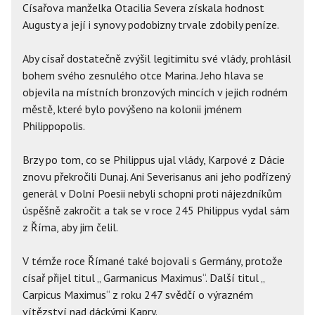
Císařova manželka Otacilia Severa získala hodnost
Augusty a její i synovy podobizny trvale zdobily peníze.
Aby císař dostatečně zvýšil legitimitu své vlády, prohlásil
bohem svého zesnulého otce Marina. Jeho hlava se
objevila na místních bronzových mincích v jejich rodném
městě, které bylo povýšeno na kolonii jménem
Philippopolis.
Brzy po tom, co se Philippus ujal vlády, Karpové z Dácie
znovu překročili Dunaj. Ani Severisanus ani jeho podřízený
generál v Dolní Poesii nebyli schopni proti nájezdníkům
úspěšně zakročit a tak se v roce 245 Philippus vydal sám
z Říma, aby jim čelil.
V témže roce Římané také bojovali s Germány, protože
císař přijel titul „ Garmanicus Maximus“. Další titul „
Carpicus Maximus“ z roku 247 svědčí o výrazném
vítězství nad dáckými Kapry.