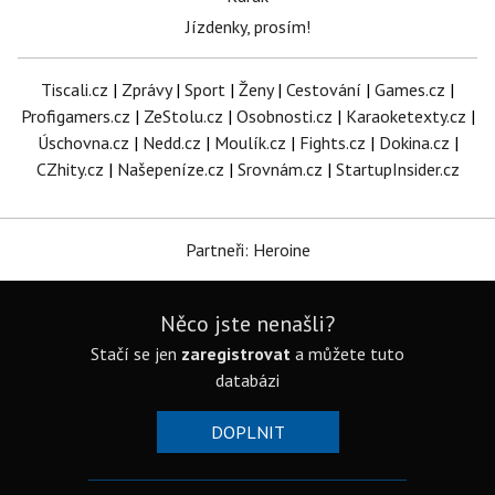
Jízdenky, prosím!
Tiscali.cz
|
Zprávy
|
Sport
|
Ženy
|
Cestování
|
Games.cz
|
Profigamers.cz
|
ZeStolu.cz
|
Osobnosti.cz
|
Karaoketexty.cz
|
Úschovna.cz
|
Nedd.cz
|
Moulík.cz
|
Fights.cz
|
Dokina.cz
|
CZhity.cz
|
Našepeníze.cz
|
Srovnám.cz
|
StartupInsider.cz
Partneři: Heroine
Něco jste nenašli?
Stačí se jen
zaregistrovat
a můžete tuto
databázi
DOPLNIT