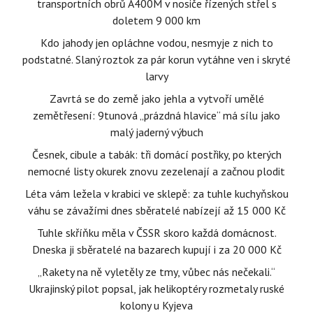
transportních obrů A400M v nosiče řízených střel s
doletem 9 000 km
Kdo jahody jen opláchne vodou, nesmyje z nich to
podstatné. Slaný roztok za pár korun vytáhne ven i skryté
larvy
Zavrtá se do země jako jehla a vytvoří umělé
zemětřesení: 9tunová „prázdná hlavice“ má sílu jako
malý jaderný výbuch
Česnek, cibule a tabák: tři domácí postřiky, po kterých
nemocné listy okurek znovu zezelenají a začnou plodit
Léta vám ležela v krabici ve sklepě: za tuhle kuchyňskou
váhu se závažími dnes sběratelé nabízejí až 15 000 Kč
Tuhle skříňku měla v ČSSR skoro každá domácnost.
Dneska ji sběratelé na bazarech kupují i za 20 000 Kč
„Rakety na ně vyletěly ze tmy, vůbec nás nečekali.“
Ukrajinský pilot popsal, jak helikoptéry rozmetaly ruské
kolony u Kyjeva