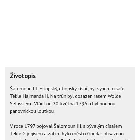
Životopis
Šalomoun III. Etiopský, etiopský císař, byl synem císaře
Tekle Hajmanda II. Na trůn byl dosazen rasem Wolde
Selassiem . Vládl od 20. května 1796 a byl pouhou
panovnickou loutkou.
V roce 1797 bojoval Šalomoun III. s bývalým císařem
Tekle Gijogisem a zatím bylo město Gondar obsazeno