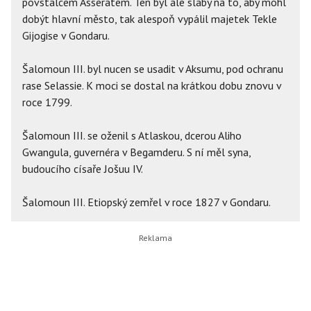
povstalcem Asseratem. Ten byl ale slabý na to, aby mohl
dobýt hlavní město, tak alespoň vypálil majetek Tekle
Gijogise v Gondaru.
Šalomoun III. byl nucen se usadit v Aksumu, pod ochranu
rase Selassie. K moci se dostal na krátkou dobu znovu v
roce 1799.
Šalomoun III. se oženil s Atlaskou, dcerou Aliho
Gwangula, guvernéra v Begamderu. S ní měl syna,
budoucího císaře Jošuu IV.
Šalomoun III. Etiopský zemřel v roce 1827 v Gondaru.