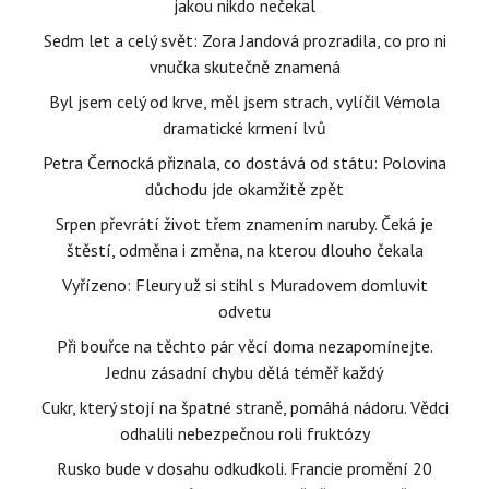
jakou nikdo nečekal
Sedm let a celý svět: Zora Jandová prozradila, co pro ni
vnučka skutečně znamená
Byl jsem celý od krve, měl jsem strach, vylíčil Vémola
dramatické krmení lvů
Petra Černocká přiznala, co dostává od státu: Polovina
důchodu jde okamžitě zpět
Srpen převrátí život třem znamením naruby. Čeká je
štěstí, odměna i změna, na kterou dlouho čekala
Vyřízeno: Fleury už si stihl s Muradovem domluvit
odvetu
Při bouřce na těchto pár věcí doma nezapomínejte.
Jednu zásadní chybu dělá téměř každý
Cukr, který stojí na špatné straně, pomáhá nádoru. Vědci
odhalili nebezpečnou roli fruktózy
Rusko bude v dosahu odkudkoli. Francie promění 20