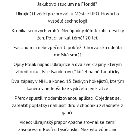
Jakubovo studium na Floridě?
Ukrajinští vědci pozorovali u Měsíce UFO. Hovoří o
vyspělé technologii
Kronika sériových vrahů: Nenápadný dělník zabil desítky
žen. Policii unikal téměř 20 let
Fascinující i nebezpečná. U pobřeží Chorvatska udeřila
mořská smršť
Opilý Polák napadl Ukrajince a dva své krajany, kterým
zlomil ruku. „Jste Banderovci,“ křičel na ně fanaticky
Dva zápasy v NHL a konec. 15 českých hokejistů, kterým
kariéra v nejlepší lize vydržela jen krátce
Přerov spustil modernizovanou aplikaci. Objednat se,
zaplatit poplatky i nahlásit díru v chodníku zvládnete z
gauče
Video: Ukrajinský prapor Apache srovnal se zemí
zásobování Rusů u Lysičansku. Nezbylo vůbec nic