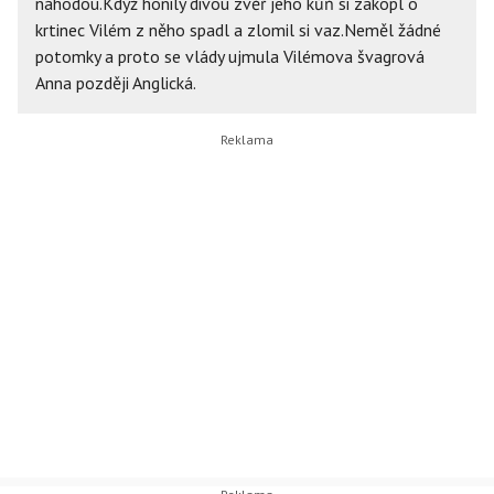
náhodou.Když honily divou zvěř jeho kůň si zakopl o
krtinec Vilém z něho spadl a zlomil si vaz.Neměl žádné
potomky a proto se vlády ujmula Vilémova švagrová
Anna později Anglická.