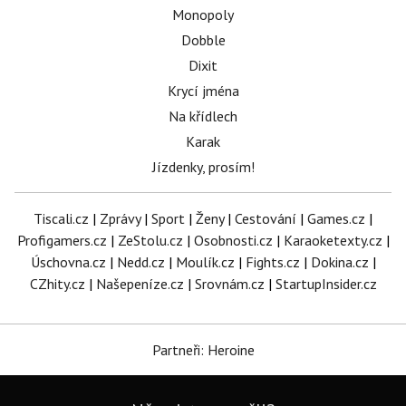
Monopoly
Dobble
Dixit
Krycí jména
Na křídlech
Karak
Jízdenky, prosím!
Tiscali.cz
|
Zprávy
|
Sport
|
Ženy
|
Cestování
|
Games.cz
|
Profigamers.cz
|
ZeStolu.cz
|
Osobnosti.cz
|
Karaoketexty.cz
|
Úschovna.cz
|
Nedd.cz
|
Moulík.cz
|
Fights.cz
|
Dokina.cz
|
CZhity.cz
|
Našepeníze.cz
|
Srovnám.cz
|
StartupInsider.cz
Partneři: Heroine