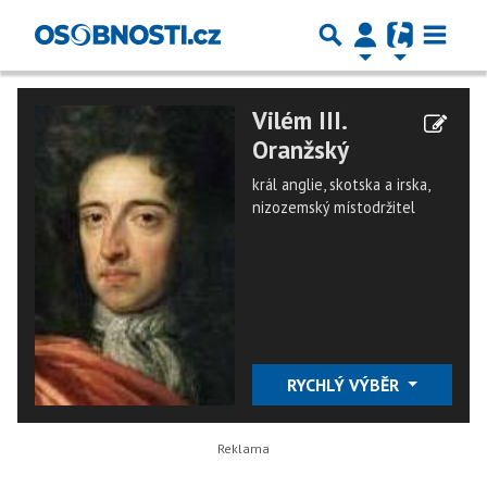
Vilém III.
Oranžský
král anglie, skotska a irska,
nizozemský místodržitel
RYCHLÝ VÝBĚR