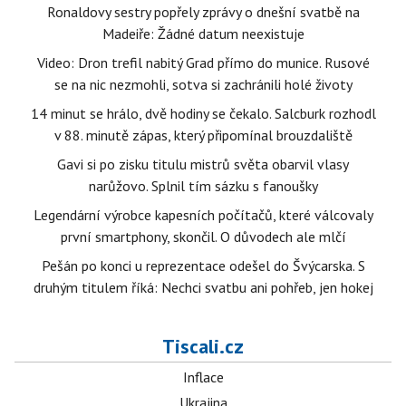
Ronaldovy sestry popřely zprávy o dnešní svatbě na
Madeiře: Žádné datum neexistuje
Video: Dron trefil nabitý Grad přímo do munice. Rusové
se na nic nezmohli, sotva si zachránili holé životy
14 minut se hrálo, dvě hodiny se čekalo. Salcburk rozhodl
v 88. minutě zápas, který připomínal brouzdaliště
Gavi si po zisku titulu mistrů světa obarvil vlasy
narůžovo. Splnil tím sázku s fanoušky
Legendární výrobce kapesních počítačů, které válcovaly
první smartphony, skončil. O důvodech ale mlčí
Pešán po konci u reprezentace odešel do Švýcarska. S
druhým titulem říká: Nechci svatbu ani pohřeb, jen hokej
Tiscali.cz
Inflace
Ukrajina